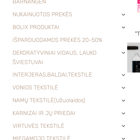
BARNANGEN
NUKAINUOTOS PREKĖS
›
BOLIX PRODUKTAI
›
"
IŠPARDUODAMOS PREKĖS 20-50%
DEKORATYVINIAI VIDAUS, LAUKO
›
ŠVIESTUVAI
INTERJERAS,BALDAI,TEKSTILĖ
›
VONIOS TEKSTILĖ
›
NAMŲ TEKSTILĖ(Užuolaidos)
›
KARNIZAI IR JŲ PRIEDAI
›
VIRTUVĖS TEKSTILĖ
›
MIEGAMOJO TEKSTILĖ
›