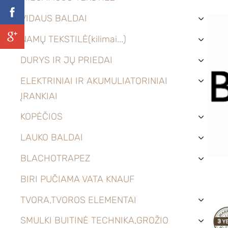
VIDAUS BALDAI
›
NAMŲ TEKSTILĖ(kilimai...)
›
DURYS IR JŲ PRIEDAI
›
ELEKTRINIAI IR AKUMULIATORINIAI
›
ĮRANKIAI
KOPĖČIOS
›
LAUKO BALDAI
›
BLACHOTRAPEZ
›
BIRI PUČIAMA VATA KNAUF
TVORA,TVOROS ELEMENTAI
›
SMULKI BUITINĖ TECHNIKA,GROŽIO
›