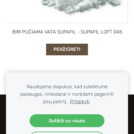
BIRI PUČIAMA VATA SUPAFIL - SUPAFIL LOFT 045
PERŽIŪRĖTI
Naudojame slapukus, kad suteiktume
paslaugas, rinkodarai ir norėdami pagerinti
jūsų patirtį.
Pritaikyti
SLAPUKAI
Sutikti su visais
tel:+37065533447