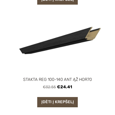
STAKTA REG 100-140 ANT ĄŽ HOR70
€24.41
€32.55
ĮDĖTI Į KREPŠELĮ