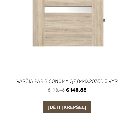
VARČIA PARIS SONOMA ĄŽ 844X2035D 3 VYR
€148.85
€198.46
ĮDĖTI Į KREPŠELĮ