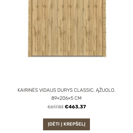
KAIRINĖS VIDAUS DURYS CLASSIC. ĄŽUOLO.
89×206×5 CM
€463.37
€617.83
ĮDĖTI Į KREPŠELĮ