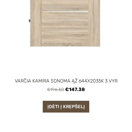
VARČIA KAMIRA SONOMA ĄŽ 644X2035K 3 VYR
€147.38
€196.50
ĮDĖTI Į KREPŠELĮ