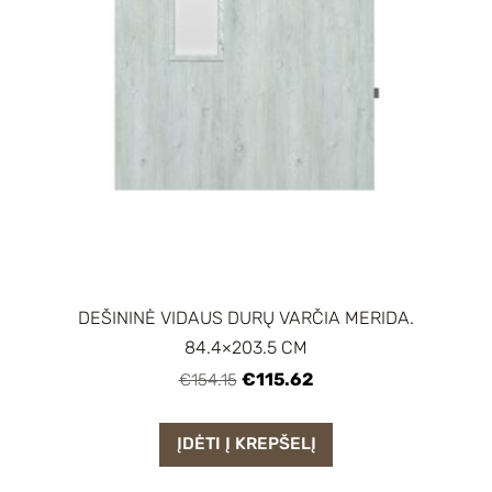
DEŠININĖ VIDAUS DURŲ VARČIA MERIDA.
84.4×203.5 CM
€115.62
€154.15
ĮDĖTI Į KREPŠELĮ