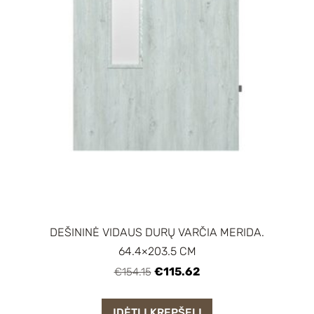
DEŠININĖ VIDAUS DURŲ VARČIA MERIDA.
64.4×203.5 CM
€115.62
€154.15
ĮDĖTI Į KREPŠELĮ