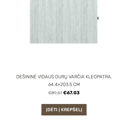
DEŠININĖ VIDAUS DURŲ VARČIA KLEOPATRA.
64.4×203.5 CM
€67.03
€89.37
ĮDĖTI Į KREPŠELĮ