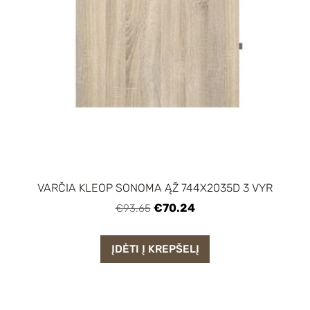
VARČIA KLEOP SONOMA ĄŽ 744X2035D 3 VYR
€70.24
€93.65
ĮDĖTI Į KREPŠELĮ