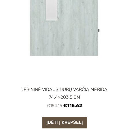
DEŠININĖ VIDAUS DURŲ VARČIA MERIDA.
74.4×203.5 CM
€115.62
€154.15
ĮDĖTI Į KREPŠELĮ