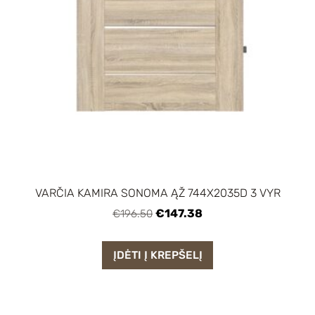
VARČIA KAMIRA SONOMA ĄŽ 744X2035D 3 VYR
€147.38
€196.50
ĮDĖTI Į KREPŠELĮ