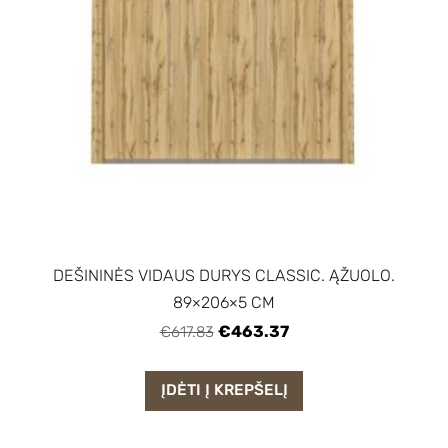
DEŠININĖS VIDAUS DURYS CLASSIC. ĄŽUOLO.
89×206×5 CM
€463.37
€617.83
ĮDĖTI Į KREPŠELĮ