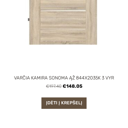
VARČIA KAMIRA SONOMA ĄŽ 844X2035K 3 VYR
€148.05
€197.40
ĮDĖTI Į KREPŠELĮ