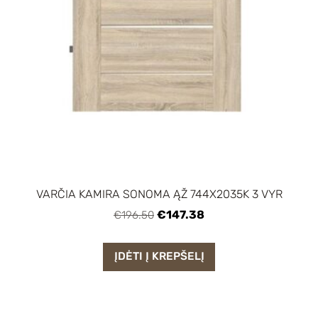
VARČIA KAMIRA SONOMA ĄŽ 744X2035K 3 VYR
€147.38
€196.50
ĮDĖTI Į KREPŠELĮ