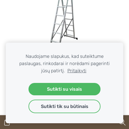
Naudojame slapukus, kad suteiktume
paslaugas, rinkodarai ir norėdami pagerinti
jūsų patirtį.
Pritaikyti
UNIVERSALIOS KOPĖČIOS HAUSHALT BL-E208, 2 X
Sutikti su visais
8 PAK
€86.03
Sutikti tik su būtinais
ĮDĖTI Į KREPŠELĮ