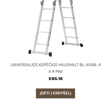
UNIVERSALIOS KOPĖČIOS HAUSHALT BL-404B, 4
X 4 PAK
€85.18
ĮDĖTI Į KREPŠELĮ