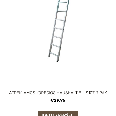
ATREMIAMOS KOPĖČIOS HAUSHALT BL-S107, 7 PAK
€29.96
ĮDĖTI Į KREPŠELĮ