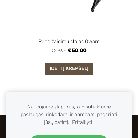
Reno žaidimų stalas Qware
€50.00
€99.99
ĮDĖTI Į KREPŠELĮ
Naudojame slapukus, kad suteiktume
paslaugas, rinkodarai ir norėdami pagerinti
jūsų patirtį.
Pritaikyti
SLAPUKAI