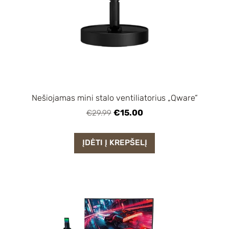
Nešiojamas mini stalo ventiliatorius „Qware“
€15.00
€29.99
ĮDĖTI Į KREPŠELĮ