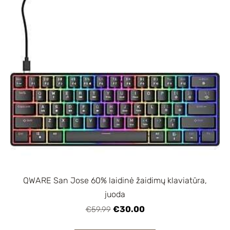
QWARE San Jose 60% laidinė žaidimų klaviatūra,
juoda
€30.00
€59.99