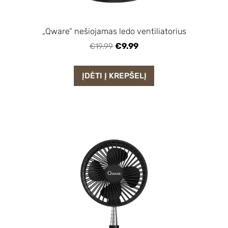
„Qware“ nešiojamas ledo ventiliatorius
€9.99
€19.99
ĮDĖTI Į KREPŠELĮ