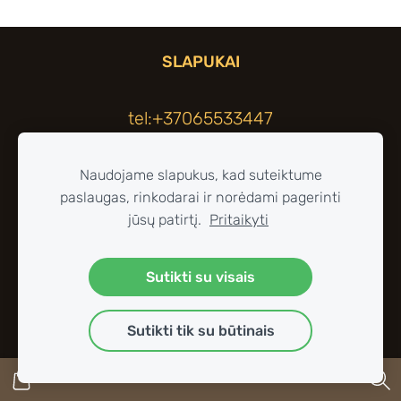
SLAPUKAI
tel:+37065533447
Naudojame slapukus, kad suteiktume
paslaugas, rinkodarai ir norėdami pagerinti
jūsų patirtį.
Pritaikyti
Sutikti su visais
Sutikti tik su būtinais