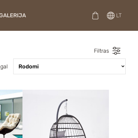
GALERIJA
LT
Filtras
agal