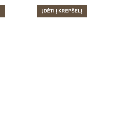
Į
ĮDĖTI Į KREPŠELĮ