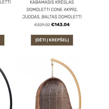
LETTI
KABAMASIS KRĖSLAS
DOMOLETTI CONE AK992,
JUODAS, BALTAS DOMOLETTI
€143.04
€329.00
Į
ĮDĖTI Į KREPŠELĮ