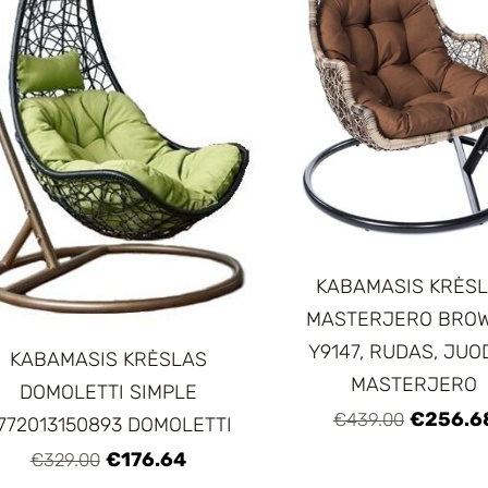
KABAMASIS KRĖS
MASTERJERO BROW
Y9147, RUDAS, JU
KABAMASIS KRĖSLAS
MASTERJERO
DOMOLETTI SIMPLE
€256.6
€439.00
772013150893 DOMOLETTI
€176.64
€329.00