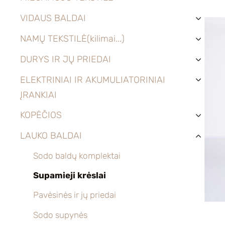
VIDAUS BALDAI
›
NAMŲ TEKSTILĖ(kilimai...)
›
DURYS IR JŲ PRIEDAI
›
ELEKTRINIAI IR AKUMULIATORINIAI
›
ĮRANKIAI
KOPĖČIOS
›
LAUKO BALDAI
›
Sodo baldų komplektai
Supamieji krėslai
Pavėsinės ir jų priedai
Sodo supynės