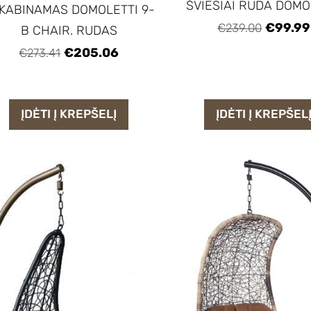
ŠVIESIAI RUDA DOMO
KABINAMAS DOMOLETTI 9-
€99.99
€239.00
B CHAIR. RUDAS
€205.06
€273.41
ĮDĖTI Į KREPŠELĮ
ĮDĖTI Į KREPŠEL