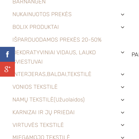
BARNANGEN
NUKAINUOTOS PREKĖS
›
BOLIX PRODUKTAI
›
IŠPARDUODAMOS PREKĖS 20-50%
DEKORATYVINIAI VIDAUS, LAUKO
PA
›
ŠVIESTUVAI
INTERJERAS,BALDAI,TEKSTILĖ
›
VONIOS TEKSTILĖ
›
NAMŲ TEKSTILĖ(Užuolaidos)
›
KARNIZAI IR JŲ PRIEDAI
›
VIRTUVĖS TEKSTILĖ
›
MIEGAMOJO TEKSTILĖ
›