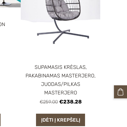
S
ON
SUPAMASIS KRĖSLAS,
PAKABINAMAS MASTERJERO,
JUODAS/PILKAS
MASTERJERO
€238.28
€259.00
ĮDĖTI Į KREPŠELĮ