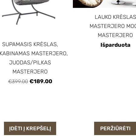
LAUKO KRĖSLA
MASTERJERO MO
MASTERJERO
SUPAMASIS KRĖSLAS,
Išparduota
KABINAMAS MASTERJERO,
JUODAS/PILKAS
MASTERJERO
€189.00
€399.00
ĮDĖTI Į KREPŠELĮ
PERŽIŪRĖTI