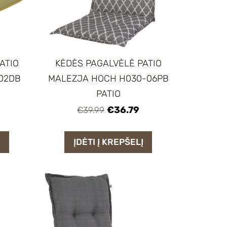
ATIO
KĖDĖS PAGALVĖLĖ PATIO
-02DB
MALEZJA HOCH H030-06PB
PATIO
€36.79
€39.99
Į
ĮDĖTI Į KREPŠELĮ