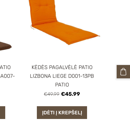
ATIO
KĖDĖS PAGALVĖLĖ PATIO
 A007-
LIZBONA LIEGE D001-13PB
PATIO
€45.99
€49.99
Į
ĮDĖTI Į KREPŠELĮ