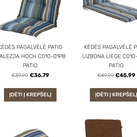
KĖDĖS PAGALVĖLĖ PATIO
KĖDĖS PAGALVĖLĖ P
ALEZJA HOCH C010-01PB
LIZBONA LIEGE C010
PATIO
PATIO
€36.79
€45.99
€39.99
€49.99
ĮDĖTI Į KREPŠELĮ
ĮDĖTI Į KREPŠEL