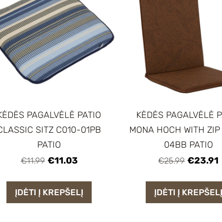
KĖDĖS PAGALVĖLĖ PATIO
KĖDĖS PAGALVĖLĖ P
CLASSIC SITZ C010-01PB
MONA HOCH WITH ZIP
PATIO
04BB PATIO
€11.03
€23.91
€11.99
€25.99
ĮDĖTI Į KREPŠELĮ
ĮDĖTI Į KREPŠEL