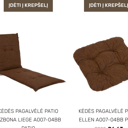
ĮDĖTI Į KREPŠELĮ
ĮDĖTI Į KREPŠEL
KĖDĖS PAGALVĖLĖ PATIO
KĖDĖS PAGALVĖLĖ P
IZBONA LIEGE A007-04BB
ELLEN A007-04BB P