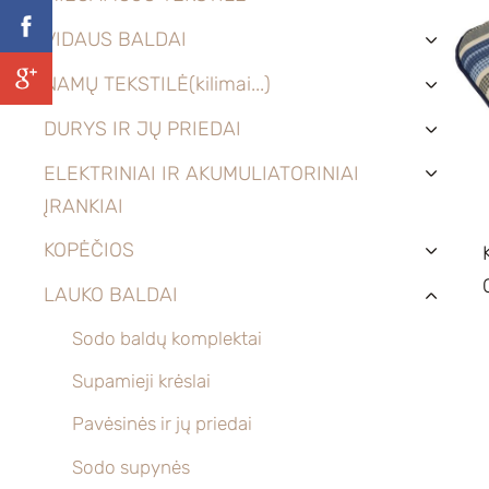
VIDAUS BALDAI
›
NAMŲ TEKSTILĖ(kilimai...)
›
DURYS IR JŲ PRIEDAI
›
ELEKTRINIAI IR AKUMULIATORINIAI
›
ĮRANKIAI
KOPĖČIOS
›
LAUKO BALDAI
›
Sodo baldų komplektai
Supamieji krėslai
Pavėsinės ir jų priedai
Sodo supynės