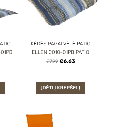
ATIO
KĖDĖS PAGALVĖLĖ PATIO
-01PB
ELLEN C010-01PB PATIO
€6.63
€7.99
Į
ĮDĖTI Į KREPŠELĮ