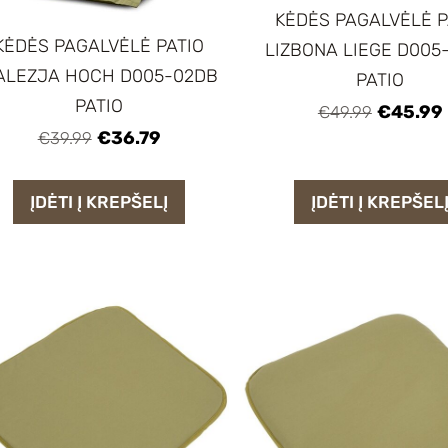
KĖDĖS PAGALVĖLĖ P
KĖDĖS PAGALVĖLĖ PATIO
LIZBONA LIEGE D005
ALEZJA HOCH D005-02DB
PATIO
PATIO
€45.99
€49.99
€36.79
€39.99
ĮDĖTI Į KREPŠELĮ
ĮDĖTI Į KREPŠEL