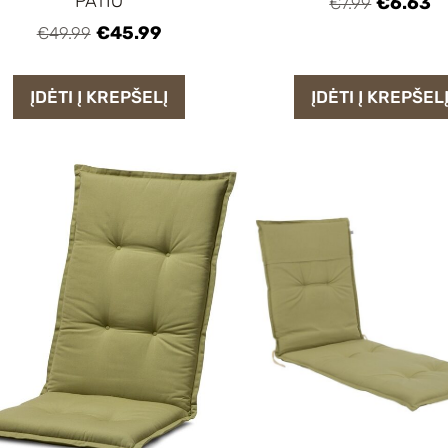
PATIO
€6.63
€7.99
€45.99
€49.99
ĮDĖTI Į KREPŠELĮ
ĮDĖTI Į KREPŠEL