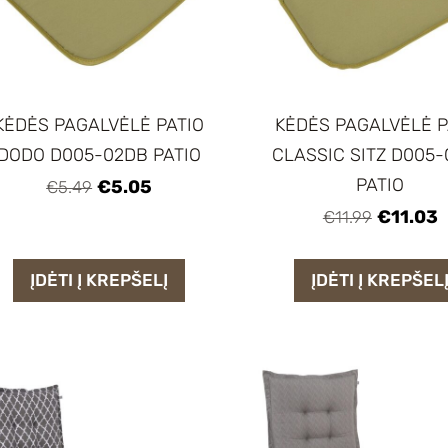
KĖDĖS PAGALVĖLĖ PATIO
KĖDĖS PAGALVĖLĖ P
DODO D005-02DB PATIO
CLASSIC SITZ D005
PATIO
€5.05
€5.49
€11.03
€11.99
ĮDĖTI Į KREPŠELĮ
ĮDĖTI Į KREPŠEL