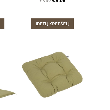
€5.05
€5.49
Į
ĮDĖTI Į KREPŠELĮ