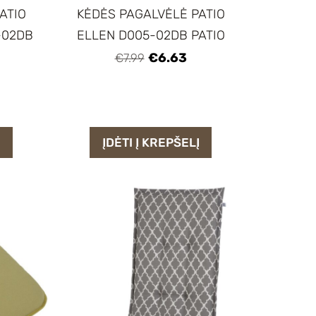
ATIO
KĖDĖS PAGALVĖLĖ PATIO
-02DB
ELLEN D005-02DB PATIO
€6.63
€7.99
Į
ĮDĖTI Į KREPŠELĮ