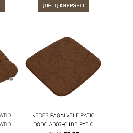
Į
ĮDĖTI Į KREPŠELĮ
ATIO
KĖDĖS PAGALVĖLĖ PATIO
ATIO
DODO A007-04BB PATIO