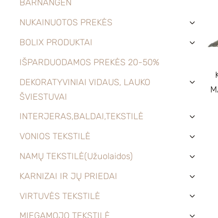
BARNANGEN
NUKAINUOTOS PREKĖS
›
BOLIX PRODUKTAI
›
IŠPARDUODAMOS PREKĖS 20-50%
DEKORATYVINIAI VIDAUS, LAUKO
›
M
ŠVIESTUVAI
INTERJERAS,BALDAI,TEKSTILĖ
›
VONIOS TEKSTILĖ
›
NAMŲ TEKSTILĖ(Užuolaidos)
›
KARNIZAI IR JŲ PRIEDAI
›
VIRTUVĖS TEKSTILĖ
›
MIEGAMOJO TEKSTILĖ
›