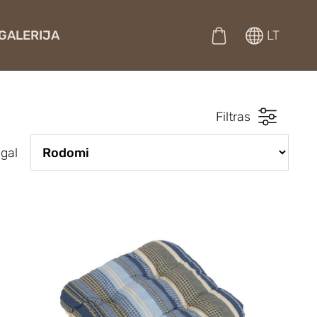
GALERIJA
LT
Filtras
agal