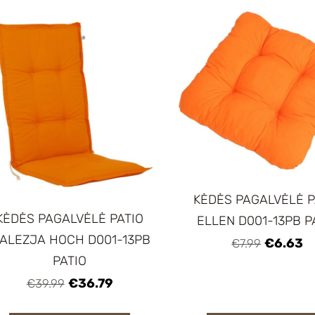
KĖDĖS PAGALVĖLĖ P
KĖDĖS PAGALVĖLĖ PATIO
ELLEN D001-13PB P
ALEZJA HOCH D001-13PB
€6.63
€7.99
PATIO
€36.79
€39.99