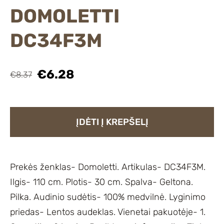
DOMOLETTI
DC34F3M
€6.28
€8.37
ĮDĖTI Į KREPŠELĮ
Prekės ženklas- Domoletti. Artikulas- DC34F3M.
Ilgis- 110 cm. Plotis- 30 cm. Spalva- Geltona.
Pilka. Audinio sudėtis- 100% medvilnė. Lyginimo
priedas- Lentos audeklas. Vienetai pakuotėje- 1.