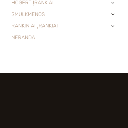
HOGERT ĮRANKIAI
›
SMULKMENOS
›
RANKINIAI ĮRANKIAI
›
NERANDA