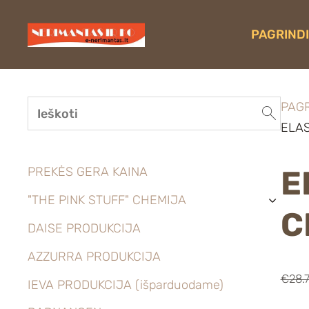
PAGRINDI
PAGR
ELAS
E
PREKĖS GERA KAINA
"THE PINK STUFF" CHEMIJA
›
C
DAISE PRODUKCIJA
AZZURRA PRODUKCIJA
€28.
IEVA PRODUKCIJA (išparduodame)