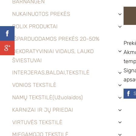
BARNANGEN
NUKAINUOTOS PREKĖS
›
BOLIX PRODUKTAI
›
IŠPARDUODAMOS PREKĖS 20-50%
Prekė
DEKORATYVINIAI VIDAUS, LAUKO
Akmuo
›
ŠVIESTUVAI
tempe
Sign
INTERJERAS,BALDAI,TEKSTILĖ
›
apsa
VONIOS TEKSTILĖ
›
NAMŲ TEKSTILĖ(Užuolaidos)
›
KARNIZAI IR JŲ PRIEDAI
›
VIRTUVĖS TEKSTILĖ
›
MIEGAMOJO TEKSTILĖ
›