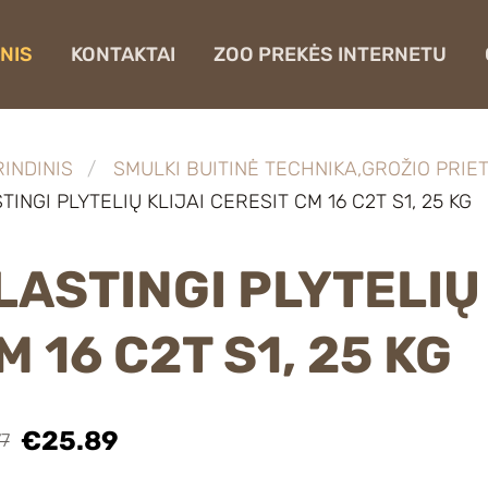
NIS
KONTAKTAI
ZOO PREKĖS INTERNETU
INDINIS
SMULKI BUITINĖ TECHNIKA,GROŽIO PRIE
TINGI PLYTELIŲ KLIJAI CERESIT CM 16 C2T S1, 25 KG
LASTINGI PLYTELIŲ
M 16 C2T S1, 25 KG
€25.89
77