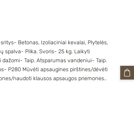
sritys- Betonas, Izoliaciniai kevalai, Plytelės,
ų spalva- Pilka. Svoris- 25 kg. Laikyti
ti dažomi- Taip. Atsparumas vandeniui- Taip.
os- P280 Mūvėti apsaugines pirštines/dėvėti
mones/naudoti klausos apsaugos priemones..