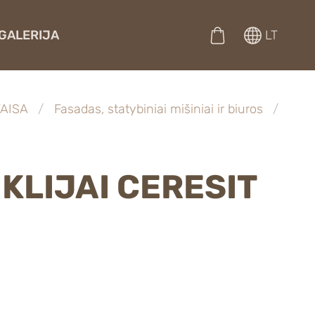
GALERIJA
LT
TAISA
Fasadas, statybiniai mišiniai ir biuros
 KLIJAI CERESIT