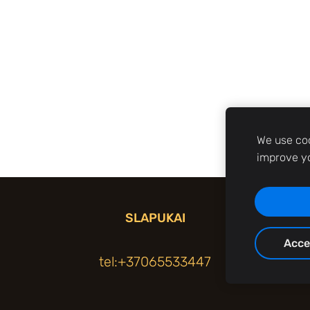
We use coo
improve y
SLAPUKAI
Acce
tel:+37065533447