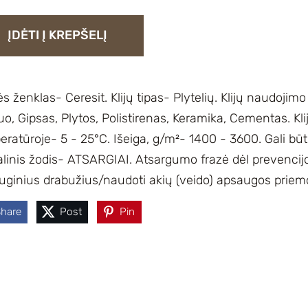
ĮDĖTI Į KREPŠELĮ
s ženklas- Ceresit. Klijų tipas- Plytelių. Klijų naudojimo 
, Gipsas, Plytos, Polistirenas, Keramika, Cementas. Klij
ratūroje- 5 - 25°C. Išeiga, g/m²- 1400 - 3600. Gali bū
alinis žodis- ATSARGIAI. Atsargumo frazė dėl prevencij
uginius drabužius/naudoti akių (veido) apsaugos prie
Share
Post
Pin